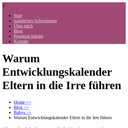

Start
natürliches Schwimmen
Über mich
Blog
Premium Inhalte
Kontakt
Warum
Entwicklungskalender
Eltern in die Irre führen
Home
>>
Blog
>>
Babys
>>
Warum Entwicklungskalender Eltern in die Irre führen