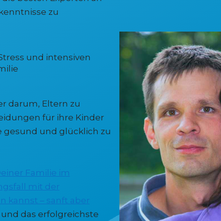
kenntnisse zu
ress und intensiven
milie
r darum, Eltern zu
eidungen für ihre Kinder
ie gesund und glücklich zu
einer Familie im
gsfall mit der
 kannst – sanft aber
t und das erfolgreichste