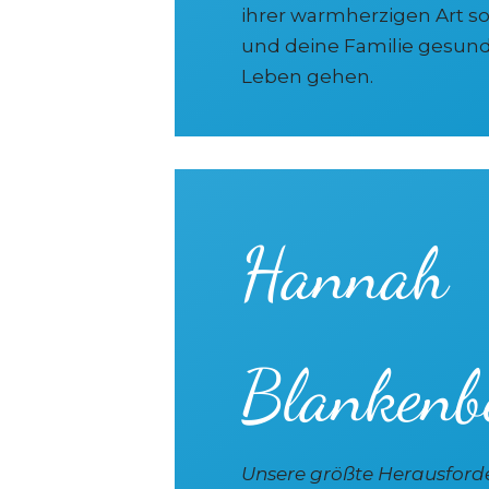
ihrer warmherzigen Art so
und deine Familie gesund
Leben gehen.
Hannah
Blankenb
Unsere größte Herausford