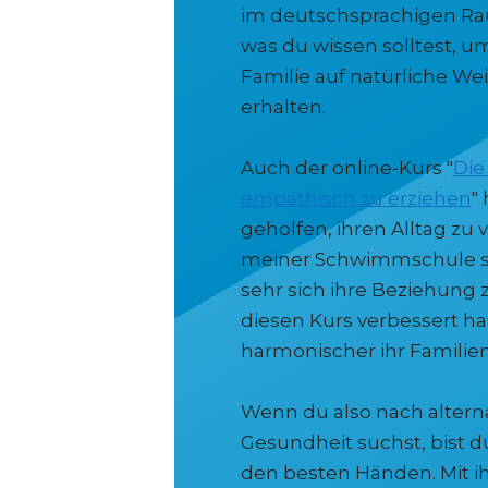
im deutschsprachigen Raum
was du wissen solltest, u
Familie auf natürliche We
erhalten.
Auch der online-Kurs "
Die
empathisch zu erziehen
"
geholfen, ihren Alltag zu 
meiner Schwimmschule s
sehr sich ihre Beziehung 
diesen Kurs verbessert hat
harmonischer ihr Familie
Wenn du also nach altern
Gesundheit suchst, bist du
den besten Händen. Mit 