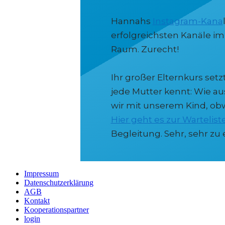
Hannahs
Instagram-Kana
erfolgreichsten Kanäle i
Raum. Zurecht!
Ihr großer Elternkurs set
jede Mutter kennt: Wie a
wir mit unserem Kind, obw
Hier geht es zur Wartelist
Begleitung. Sehr, sehr zu
Impressum
Datenschutzerklärung
AGB
Kontakt
Kooperationspartner
login