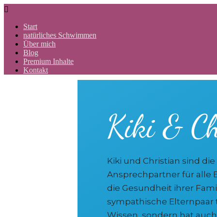

Start
natürliches Schwimmen
Über mich
Blog
Premium Inhalte
Kontakt
Kiki & Ch
Kiki und Christian sind di
Ansprechpartner für alle 
die Gesundheit ihrer Fam
sympathische Elternpaar te
Wissen, sondern hat auch