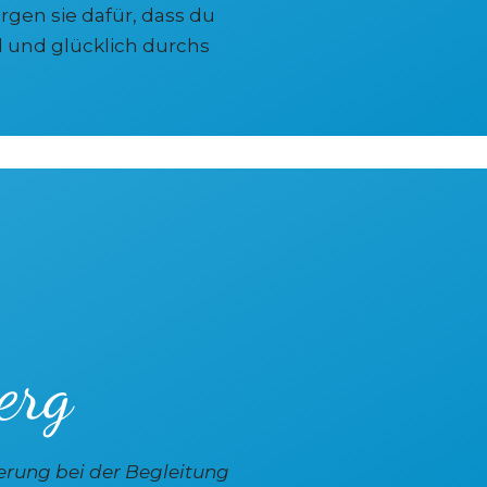
rgen sie dafür, dass du
 und glücklich durchs
erg
erung bei der Begleitung