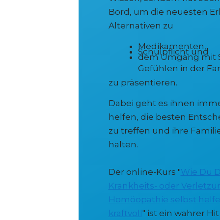
Bord, um die neuesten Er
Alternativen zu
Medikamenten,
Schulpflicht und
dem Umgang mit St
Gefühlen in der Fa
zu präsentieren.
Dabei geht es ihnen imme
helfen, die besten Entsch
zu treffen und ihre Famil
halten.
Der online-Kurs "
Wie Du D
Krankheits- oder Verletzun
Homöopathie selbst helfen
kraftvoll
" ist ein wahrer Hi