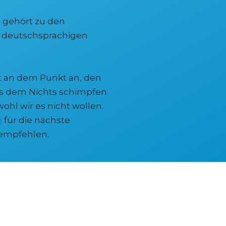
l gehört zu den
m deutschsprachigen
zt an dem Punkt an, den
us dem Nichts schimpfen
ohl wir es nicht wollen.
e
für die nächste
 empfehlen.