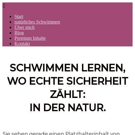

Start
natürliches Schwimmen
Über mich
Blog
Premium Inhalte
Kontakt
SCHWIMMEN LERNEN,
WO ECHTE SICHERHEIT
ZÄHLT:
IN DER NATUR.
Sie sehen gerade einen Platzhalterinhalt von